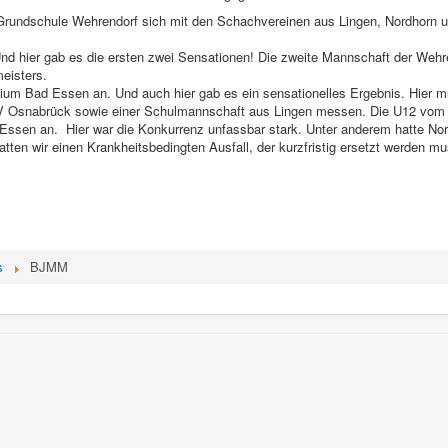
Grundschule Wehrendorf sich mit den Schachvereinen aus Lingen, Nordhorn 
d hier gab es die ersten zwei Sensationen! Die zweite Mannschaft der Wehr
eisters.
um Bad Essen an. Und auch hier gab es ein sensationelles Ergebnis. Hier m
 SV Osnabrück sowie einer Schulmannschaft aus Lingen messen. Die U12 vom
ssen an. Hier war die Konkurrenz unfassbar stark. Unter anderem hatte Nordh
ten wir einen Krankheitsbedingten Ausfall, der kurzfristig ersetzt werden m
s
BJMM